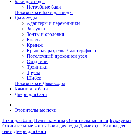
Баки для воды
Натрубные баки
Показать все Баки для воды
Дымоходы
Адаптеры и переходники
Заглушки
Зонты и оголовки
Колена
Крепеж
Крышная разделка / мастер-флеш
Потолочный проходной узел
Сэндвичи
Тройники
Трубы
Шибер
Показать все Дымоходы
Камни для бани
Двери для бани
Отопительные печи
Печи для бани
Печи - камины
Отопительные печи
Буржуйки
Отопительные котлы
Баки для воды
Дымоходы
Камни для
бани
Двери для бани