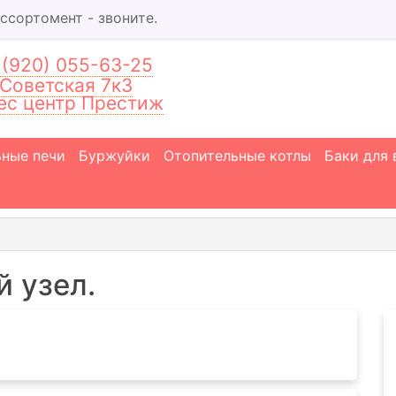
ассортомент - звоните.
(920) 055-63-25
 Советская 7к3
ес центр Престиж
ьные печи
Буржуйки
Отопительные котлы
Баки для
 узел.